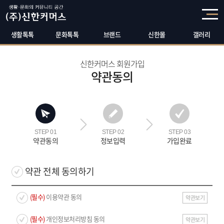
생활톡톡
문화톡톡
브랜드
신한몰
갤러리
신한커머스 회원가입
약관동의
STEP 01
STEP 02
STEP 03
약관동의
정보입력
가입완료
약관 전체 동의하기
(필수)
이용약관 동의
약관보기
(필수)
개인정보처리방침 동의
약관보기