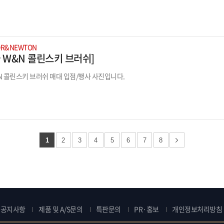
OR&NEWTON
 W&N 콜린스키 브러쉬]
W&N 콜린스키 브러쉬 매대 입점/행사 사진입니다.
1
2
3
4
5
6
7
8
공지사항
제품 및 A/S문의
특판문의
PR·홍보
개인정보처리방침