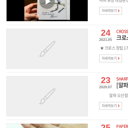
샤피 유성 네임펜 
자세히보기
24
CROS
크로
2021.05
자세히보기
23
SHARP
[알파
2020.07
알파 오산점
자세히보기
25
PAPE