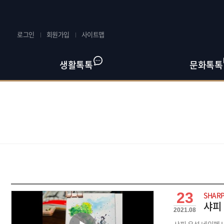
로그인
회원가입
사이트맵
생활톡톡
문화톡톡
23
SHARP
샤피 
2021.08